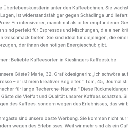
e Überlebenskünstlerin unter den Kaffeebohnen. Sie wächst
 Lagen, ist widerstandsfähiger gegen Schädlinge und liefer
 Preis: Ein intensiverer, manchmal als bitter empfundener G
n sind perfekt für Espressos und Mischungen, die einen krä
n Geschmack bieten. Sie sind ideal für diejenigen, die eine
rzugen, der ihnen den nötigen Energieschub gibt.
en: Beliebte Kaffeesorten in Kieslingers Kaffeestube
nsere Gäste? Marie, 32, Grafikdesignerin: „Ich schwöre au
esso – er ist mein kreativer Begleiter.“ Tom, 45, Journalist:
acher für lange Recherche-Nächte.“ Diese Rückmeldungen
 Gäste die Vielfalt und Qualität unserer Kaffees schätzen.
egen des Kaffees, sondern wegen des Erlebnisses, das wir b
mmgäste sind unsere beste Werbung. Sie kommen nicht nur
ndern wegen des Erlebnisses. Weil wir mehr sind als ein Café