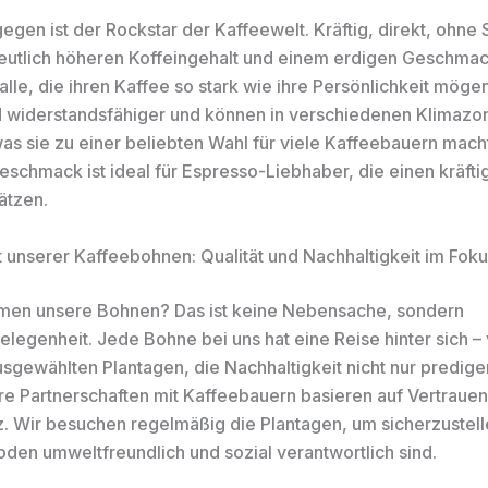
gen ist der Rockstar der Kaffeewelt. Kräftig, direkt, ohne 
eutlich höheren Koffeingehalt und einem erdigen Geschmack
alle, die ihren Kaffee so stark wie ihre Persönlichkeit möge
 widerstandsfähiger und können in verschiedenen Klimazo
as sie zu einer beliebten Wahl für viele Kaffeebauern macht
Geschmack ist ideal für Espresso-Liebhaber, die einen kräft
ätzen.
t unserer Kaffeebohnen: Qualität und Nachhaltigkeit im Fok
en unsere Bohnen? Das ist keine Nebensache, sondern
legenheit. Jede Bohne bei uns hat eine Reise hinter sich –
ausgewählten Plantagen, die Nachhaltigkeit nicht nur predig
re Partnerschaften mit Kaffeebauern basieren auf Vertraue
. Wir besuchen regelmäßig die Plantagen, um sicherzustell
en umweltfreundlich und sozial verantwortlich sind.