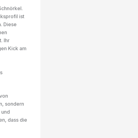
Schnörkel.
sprofil ist
n. Diese
nen
. Ihr
igen Kick am
us
 von
en, sondern
n und
en, dass die