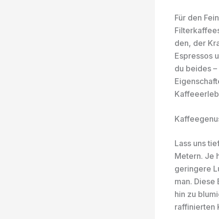
Für den Fei
Filterkaffe
den, der Kra
Espressos u
du beides – 
Eigenschaft
Kaffeeerleb
Kaffeegenus
Lass uns ti
Metern. Je 
geringere L
man. Diese 
hin zu blumi
raffinierte