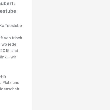
ubert:
eestube
 Kaffeestube
ft von frisch
, wo jede
 2015 sind
änk – wir
sein
u Platz und
eidenschaft