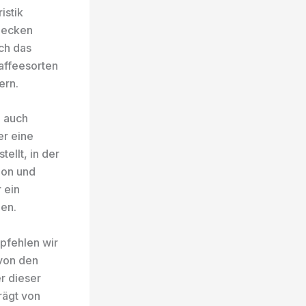
istik
 decken
ch das
affeesorten
ern.
n auch
er eine
tellt, in der
tion und
 ein
en.
pfehlen wir
 von den
r dieser
rägt von