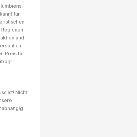
olumbiens,
kannt für
eristischen
n Regionen
duktion und
ersönlich
n Preis für
trägt.
s ist! Nicht
Unsere
unabhängig