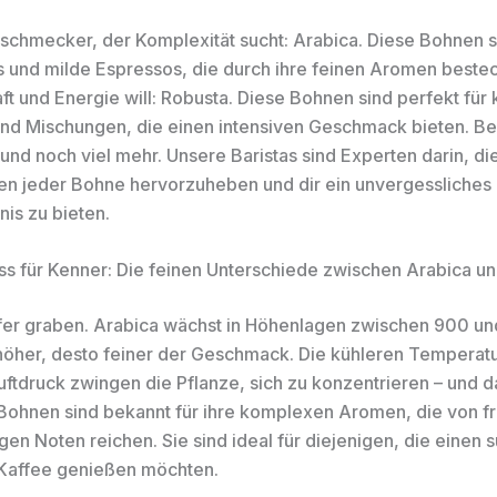
nschmecker, der Komplexität sucht: Arabica. Diese Bohnen si
es und milde Espressos, die durch ihre feinen Aromen bestec
ft und Energie will: Robusta. Diese Bohnen sind perfekt für 
nd Mischungen, die einen intensiven Geschmack bieten. Bei
und noch viel mehr. Unsere Baristas sind Experten darin, di
en jeder Bohne hervorzuheben und dir ein unvergessliches
nis zu bieten.
s für Kenner: Die feinen Unterschiede zwischen Arabica u
efer graben. Arabica wächst in Höhenlagen zwischen 900 u
höher, desto feiner der Geschmack. Die kühleren Temperat
uftdruck zwingen die Pflanze, sich zu konzentrieren – und 
Bohnen sind bekannt für ihre komplexen Aromen, die von fr
gen Noten reichen. Sie sind ideal für diejenigen, die einen s
n Kaffee genießen möchten.