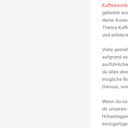
Kaffeesorte
getestet wu
diese Auswa
Thema Kaffe
und entdeck
Viele genie
aufgrund se
ausführlich
du alles übe
mögliche Ris
Genuss, son
Wenn du noc
dir unseren
Höhenlagen 
einzigartig