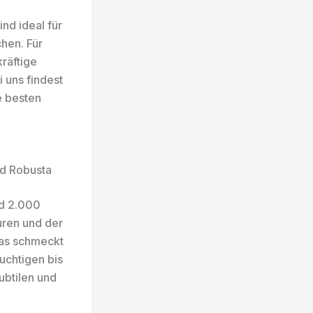
nd ideal für
hen. Für
kräftige
 uns findest
e besten
nd Robusta
nd 2.000
uren und der
das schmeckt
uchtigen bis
ubtilen und