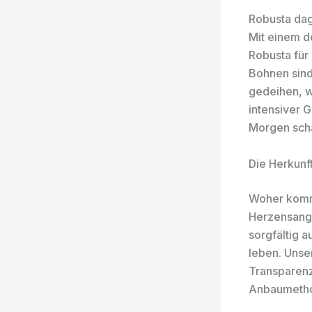
Robusta dage
Mit einem d
Robusta für 
Bohnen sind
gedeihen, w
intensiver 
Morgen sch
Die Herkunf
Woher komm
Herzensange
sorgfältig 
leben. Unse
Transparenz
Anbaumethod