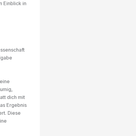
 Einblick in
Wissenschaft
ufgabe
deine
lumig,
att dich mit
das Ergebnis
rt. Diese
ine