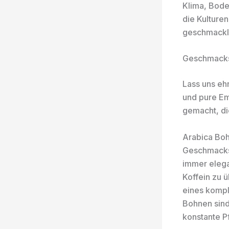
Klima, Boden
die Kulture
geschmackli
Geschmackse
Lass uns ehr
und pure Em
gemacht, di
Arabica Boh
Geschmacksk
immer elegan
Koffein zu 
eines kompl
Bohnen sind
konstante Pf