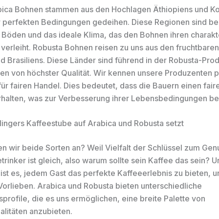
bica Bohnen stammen aus den Hochlagen Äthiopiens und K
r perfekten Bedingungen gedeihen. Diese Regionen sind be
n Böden und das ideale Klima, das den Bohnen ihren charakt
erleiht. Robusta Bohnen reisen zu uns aus den fruchtbare
d Brasiliens. Diese Länder sind führend in der Robusta-Pro
en von höchster Qualität. Wir kennen unsere Produzenten p
ür fairen Handel. Dies bedeutet, dass die Bauern einen faire
erhalten, was zur Verbesserung ihrer Lebensbedingungen bei
ingers Kaffeestube auf Arabica und Robusta setzt
 wir beide Sorten an? Weil Vielfalt der Schlüssel zum Genus
trinker ist gleich, also warum sollte sein Kaffee das sein? 
 ist es, jedem Gast das perfekte Kaffeeerlebnis zu bieten, 
Vorlieben. Arabica und Robusta bieten unterschiedliche
rofile, die es uns ermöglichen, eine breite Palette von
alitäten anzubieten.