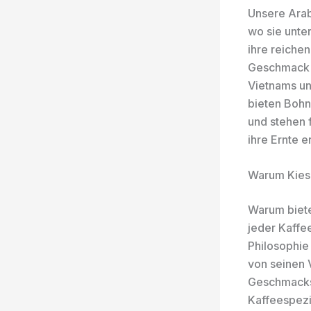
Unsere Ara
wo sie unte
ihre reiche
Geschmack v
Vietnams un
bieten Bohn
und stehen f
ihre Ernte 
Warum Kiesl
Warum bieten
jeder Kaffee
Philosophie
von seinen 
Geschmacksp
Kaffeespezi