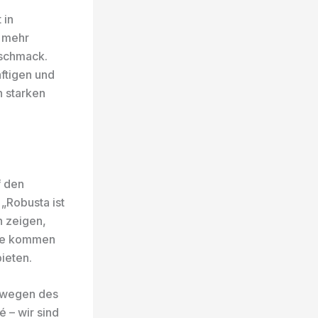
 in
t mehr
eschmack.
ftigen und
n starken
f den
 „Robusta ist
 zeigen,
 Sie kommen
ieten.
 wegen des
 – wir sind