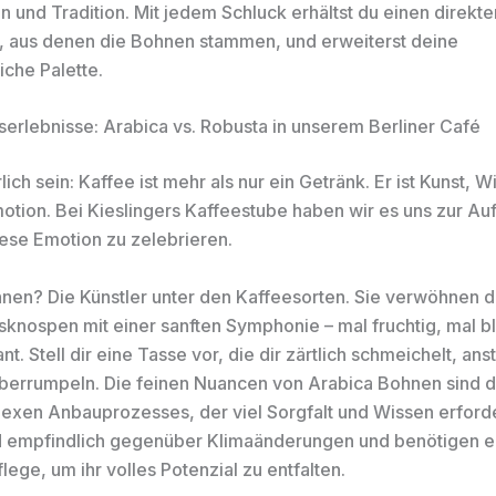
 und Tradition. Mit jedem Schluck erhältst du einen direkten
n, aus denen die Bohnen stammen, und erweiterst deine
che Palette.
rlebnisse: Arabica vs. Robusta in unserem Berliner Café
lich sein: Kaffee ist mehr als nur ein Getränk. Er ist Kunst, 
otion. Bei Kieslingers Kaffeestube haben wir es uns zur A
ese Emotion zu zelebrieren.
nen? Die Künstler unter den Kaffeesorten. Sie verwöhnen 
nospen mit einer sanften Symphonie – mal fruchtig, mal b
t. Stell dir eine Tasse vor, die dir zärtlich schmeichelt, anst
überrumpeln. Die feinen Nuancen von Arabica Bohnen sind 
exen Anbauprozesses, der viel Sorgfalt und Wissen erforde
 empfindlich gegenüber Klimaänderungen und benötigen e
lege, um ihr volles Potenzial zu entfalten.