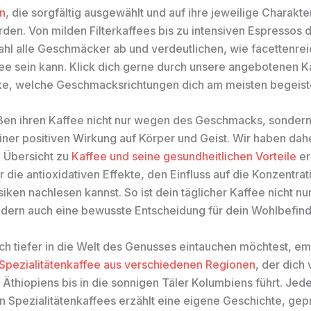
n
, die sorgfältig ausgewählt und auf ihre jeweilige Charakter
rden. Von milden Filterkaffees bis zu intensiven Espressos
hl alle Geschmäcker ab und verdeutlichen, wie facettenrei
e sein kann. Klick dich gerne durch unsere angebotenen K
e, welche Geschmacksrichtungen dich am meisten begeist
ßen ihren Kaffee nicht nur wegen des Geschmacks, sonder
iner positiven Wirkung auf Körper und Geist. Wir haben dah
e Übersicht zu
Kaffee und seine gesundheitlichen Vorteile
ers
r die antioxidativen Effekte, den Einfluss auf die Konzentra
iken nachlesen kannst. So ist dein täglicher Kaffee nicht nur
dern auch eine bewusste Entscheidung für dein Wohlbefind
h tiefer in die Welt des Genusses eintauchen möchtest, em
Spezialitätenkaffee aus verschiedenen Regionen
, der dich
Äthiopiens bis in die sonnigen Täler Kolumbiens führt. Jede
en Spezialitätenkaffees erzählt eine eigene Geschichte, gep