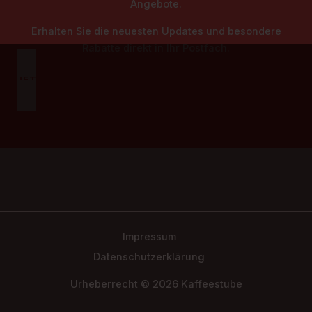
Angebote.
Erhalten Sie die neuesten Updates und besondere
Rabatte direkt in Ihr Postfach.
JETZT BESUCHEN
Impressum
Datenschutzerklärung
Urheberrecht © 2026 Kaffeestube